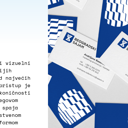
i vizuelni
ijih
d najvećih
pristup je
koničnosti
egovom
 spaja
stvenom
formom