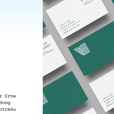
z Crne
dnog
otrebu