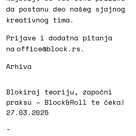
da postanu deo našeg sjajnog
kreativnog tima.
Prijave i dodatna pitanja
na
office@block.rs
.
Arhiva
Blokiraj teoriju, započni
praksu – Block&Roll te čeka!
27.03.2025