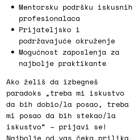
Mentorsku podršku iskusnih
profesionalaca
Prijateljsko i
podržavajuće okruženje
Mogućnost zaposlenja za
najbolje praktikante
Ako želiš da izbegneš
paradoks „treba mi iskustvo
da bih dobio/la posao, treba
mi posao da bih stekao/la
iskustvo“ – prijavi se!
Najbolje od vas čeka prilika